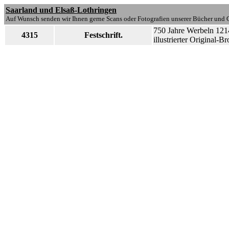
Saarland und Elsaß-Lothringen
Auf Wunsch senden wir Ihnen gerne Scans oder Fotografien unserer Bücher und G
750 Jahre Werbeln 1214
4315
Festschrift.
illustrierter Original