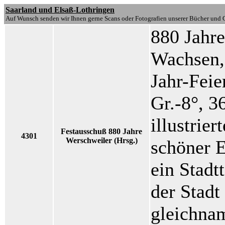
Saarland und Elsaß-Lothringen
Auf Wunsch senden wir Ihnen gerne Scans oder Fotografien unserer Bücher und G
880 Jahr
Wachsen, 
Jahr-Feie
Gr.-8°, 3
illustrie
Festausschuß 880 Jahre
4301
Werschweiler (Hrsg.)
schöner E
ein Stadt
der Stadt
gleichna